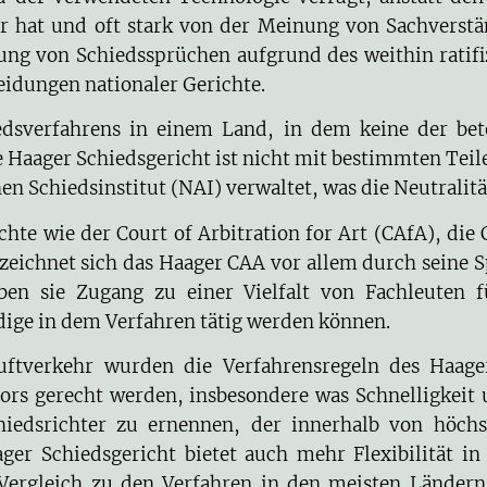
r hat und oft stark von der Meinung von Sachverstän
eckung von Schiedssprüchen aufgrund des weithin rat
heidungen nationaler Gerichte.
sverfahrens in einem Land, in dem keine der beteil
ue Haager Schiedsgericht ist nicht mit bestimmten Tei
 Schiedsinstitut (NAI) verwaltet, was die Neutralität
chte wie der Court of Arbitration for Art (CAfA), di
 zeichnet sich das Haager CAA vor allem durch seine S
ben sie Zugang zu einer Vielfalt von Fachleuten f
dige in dem Verfahren tätig werden können.
uftverkehr wurden die Verfahrensregeln des Haager 
rs gerecht werden, insbesondere was Schnelligkeit un
schiedsrichter zu ernennen, der innerhalb von höc
er Schiedsgericht bietet auch mehr Flexibilität i
Vergleich zu den Verfahren in den meisten Ländern