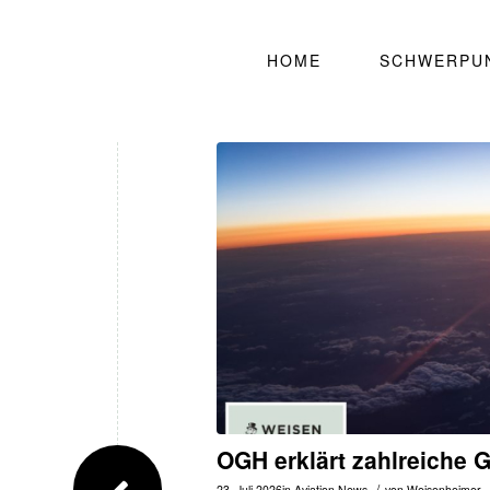
HOME
SCHWERPU
OGH erklärt zahlreiche 
/
23. Juli 2026
in
Aviation News
von
Weisenheimer