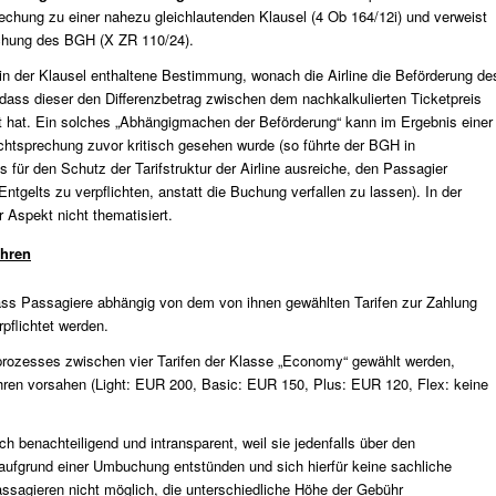
echung zu einer nahezu gleichlautenden Klausel (
4 Ob 164/12i
) und verweist
chung des BGH (
X ZR 110/24
).
 in der Klausel enthaltene Bestimmung, wonach die Airline die Beförderung de
ass dieser den Differenzbetrag zwischen dem nachkalkulierten Ticketpreis
t hat. Ein solches „Abhängigmachen der Beförderung“ kann im Ergebnis einer
chtsprechung zuvor kritisch gesehen wurde (so führte der BGH in
 für den Schutz der Tarifstruktur der Airline ausreiche, den Passagier
tgelts zu verpflichten, anstatt die Buchung verfallen zu lassen). In der
Aspekt nicht thematisiert.
hren
dass Passagiere abhängig von dem von ihnen gewählten Tarifen zur Zahlung
pflichtet werden.
ozesses zwischen vier Tarifen der Klasse „Economy“ gewählt werden,
en vorsahen (Light: EUR 200, Basic: EUR 150, Plus: EUR 120, Flex: keine
ch benachteiligend und intransparent, weil sie jedenfalls über den
e aufgrund einer Umbuchung entstünden und sich hierfür keine sachliche
assagieren nicht möglich, die unterschiedliche Höhe der Gebühr