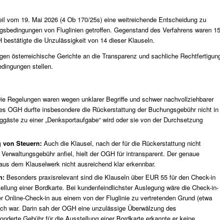
eil vom 19. Mai 2026 (
4 Ob 170/25s
) eine weitreichende Entscheidung zu
gsbedingungen von Fluglinien getroffen. Gegenstand des Verfahrens waren 1
bestätigte die Unzulässigkeit von 14 dieser Klauseln.
gen österreichische Gerichte an die Transparenz und sachliche Rechtfertigun
dingungen stellen.
ie Regelungen waren wegen unklarer Begriffe und schwer nachvollziehbarer
des OGH durfte insbesondere die Rückerstattung der Buchungsgebühr nicht in
luggäste zu einer „Denksportaufgabe“ wird oder sie von der Durchsetzung
g von Steuern:
Auch die Klausel, nach der für die Rückerstattung nicht
Verwaltungsgebühr anfiel, hielt der OGH für intransparent. Der genaue
aus dem Klauselwerk nicht ausreichend klar erkennbar.
n:
Besonders praxisrelevant sind die Klauseln über EUR 55 für den Check-in
llung einer Bordkarte. Bei kundenfeindlichster Auslegung wäre die Check-in-
r Online-Check-in aus einem von der Fluglinie zu vertretenden Grund (etwa
lich war. Darin sah der OGH eine unzulässige Überwälzung des
onderte Gebühr für die Ausstellung einer Bordkarte erkannte er keine