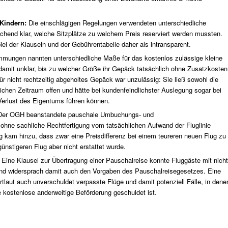
 Kindern:
Die einschlägigen Regelungen verwendeten unterschiedliche
chend klar, welche Sitzplätze zu welchem Preis reserviert werden mussten.
l der Klauseln und der Gebührentabelle daher als intransparent.
mmungen nannten unterschiedliche Maße für das kostenlos zulässige kleine
amit unklar, bis zu welcher Größe ihr Gepäck tatsächlich ohne Zusatzkosten
für nicht rechtzeitig abgeholtes Gepäck war unzulässig: Sie ließ sowohl die
hen Zeitraum offen und hätte bei kundenfeindlichster Auslegung sogar bei
erlust des Eigentums führen können.
Der OGH beanstandete pauschale Umbuchungs- und
hne sachliche Rechtfertigung vom tatsächlichen Aufwand der Fluglinie
 kam hinzu, dass zwar eine Preisdifferenz bei einem teureren neuen Flug zu
ünstigeren Flug aber nicht erstattet wurde.
:
Eine Klausel zur Übertragung einer Pauschalreise konnte Fluggäste mit nicht
nd widersprach damit auch den Vorgaben des Pauschalreisegesetzes. Eine
tlaut auch unverschuldet verpasste Flüge und damit potenziell Fälle, in dene
 kostenlose anderweitige Beförderung geschuldet ist.