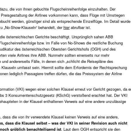
 dazu, die von ihnen gebuchte Flugscheinreihenfolge einzuhalten. Der
er Preisgestaltung der Airlines vorkommen kann, dass Flüge mit Umstiegen
bucht werden, günstiger sind als entsprechende Einzelflüge. Im Detail wurde
 zu „No-Show-Klauseln“ behandelt, der
hier
abrufbar ist.
 die österreichischen Gerichte beschäftigt. Ursprünglich sahen ABB
 Flugscheinreihenfolge bzw. im Falle von No-Shows die restliche Buchung
 Judikatur des österreichischen Obersten Gerichtshofs (OGH) und des
en viele Airlines ihre ABB. Nunmehr sollten einerseits nur mehr
 und andererseits Fälle, in denen sich „schlicht die Reisepläne des
 Klauseln umfasst sein. Hiermit sollte dem Erfordernis der Rechtsprechung
en lediglich Passagiere treffen dürfen, die das Preissystem der Airline
ormation (VKI) wegen einer solchen Klausel erneut vor Gericht gezogen, da e
6 Abs 3 Konsumentenschutzgesetz (KSchG) verstoßend erachtet hat. Der VKI
ehaupteten in der Klausel enthaltenen Verweis auf eine andere unzulässige
e, dass die von ihr verwendete Klausel keinen Verweis auf eine andere,
us, dass die Klausel selbst – was der VKI in seiner Revision auch nicht
 noch gröblich benachteiligend ist
. Laut dem OGH entspricht sie den