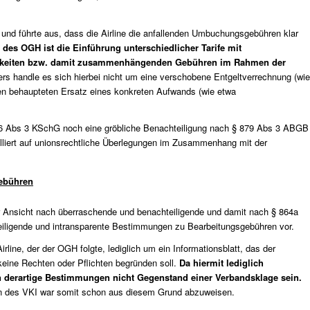
 und führte aus, dass die Airline die anfallenden Umbuchungsgebühren klar
 des OGH ist die Einführung unterschiedlicher Tarife mit
keiten bzw. damit zusammenhängenden Gebühren im Rahmen der
ers handle es sich hierbei nicht um eine verschobene Entgeltverrechnung (wie
en behaupteten Ersatz eines konkreten Aufwands (wie etwa
 6 Abs 3 KSchG noch eine gröbliche Benachteiligung nach § 879 Abs 3 ABGB
illiert auf unionsrechtliche Überlegungen im Zusammenhang mit der
gebühren
r Ansicht nach überraschende und benachteiligende und damit nach § 864a
ligende und intransparente Bestimmungen zu Bearbeitungsgebühren vor.
irline, der der OGH folgte, lediglich um ein Informationsblatt, das der
keine Rechten oder Pflichten begründen soll.
Da hiermit lediglich
n derartige Bestimmungen nicht Gegenstand einer Verbandsklage sein.
n des VKI war somit schon aus diesem Grund abzuweisen.