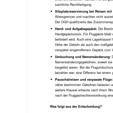
sachliche Rechtfertigung.
Sitzplatzreservierung bei Reisen mit
Altersgrenzen und machten nicht ausrei
Der OGH qualifizierte das Zusammenspie
Hand- und Aufgabegepäck:
Die Besti
Handgepäckstück. Für Fluggäste blieb d
befördert wird. Auch eine Lagerklausel 
Höhe der Gebühr als auch den maßgeblic
verspätet eingetroffenem Gepäck zum V
Umbuchung und Namensänderung:
Namensänderungsgebühren, soweit sie o
losgelöst waren. Bei der Flugumbuchung
bezahlen war, eine Differenz bei einem g
Pauschalreisen und verpasste Flüge
näher bestimmten Gebühren belasten u
weitere Klausel erfasste nach ihrem Wor
nach der Fluggastrechteverordnung eine
Was folgt aus der Entscheidung?