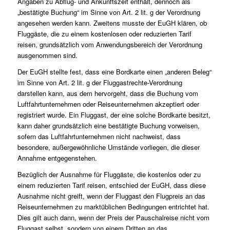
Angaben zu Abflug- und Ankunftszeit enthält, dennoch als
„bestätigte Buchung“ im Sinne von Art. 2 lit. g der Verordnung
angesehen werden kann. Zweitens musste der EuGH klären, ob
Fluggäste, die zu einem kostenlosen oder reduzierten Tarif
reisen, grundsätzlich vom Anwendungsbereich der Verordnung
ausgenommen sind.
Der EuGH stellte fest, dass eine Bordkarte einen „anderen Beleg“
im Sinne von Art. 2 lit. g der Fluggastrechte-Verordnung
darstellen kann, aus dem hervorgeht, dass die Buchung vom
Luftfahrtunternehmen oder Reiseunternehmen akzeptiert oder
registriert wurde. Ein Fluggast, der eine solche Bordkarte besitzt,
kann daher grundsätzlich eine bestätigte Buchung vorweisen,
sofern das Luftfahrtunternehmen nicht nachweist, dass
besondere, außergewöhnliche Umstände vorliegen, die dieser
Annahme entgegenstehen.
Bezüglich der Ausnahme für Fluggäste, die kostenlos oder zu
einem reduzierten Tarif reisen, entschied der EuGH, dass diese
Ausnahme nicht greift, wenn der Fluggast den Flugpreis an das
Reiseunternehmen zu marktüblichen Bedingungen entrichtet hat.
Dies gilt auch dann, wenn der Preis der Pauschalreise nicht vom
Fluggast selbst, sondern von einem Dritten an das