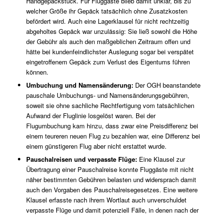
Handgepäckstück. Für Fluggäste blieb damit unklar, bis zu
welcher Größe ihr Gepäck tatsächlich ohne Zusatzkosten
befördert wird. Auch eine Lagerklausel für nicht rechtzeitig
abgeholtes Gepäck war unzulässig: Sie ließ sowohl die Höhe
der Gebühr als auch den maßgeblichen Zeitraum offen und
hätte bei kundenfeindlichster Auslegung sogar bei verspätet
eingetroffenem Gepäck zum Verlust des Eigentums führen
können.
Umbuchung und Namensänderung:
Der OGH beanstandete
pauschale Umbuchungs- und Namensänderungsgebühren,
soweit sie ohne sachliche Rechtfertigung vom tatsächlichen
Aufwand der Fluglinie losgelöst waren. Bei der
Flugumbuchung kam hinzu, dass zwar eine Preisdifferenz bei
einem teureren neuen Flug zu bezahlen war, eine Differenz bei
einem günstigeren Flug aber nicht erstattet wurde.
Pauschalreisen und verpasste Flüge:
Eine Klausel zur
Übertragung einer Pauschalreise konnte Fluggäste mit nicht
näher bestimmten Gebühren belasten und widersprach damit
auch den Vorgaben des Pauschalreisegesetzes. Eine weitere
Klausel erfasste nach ihrem Wortlaut auch unverschuldet
verpasste Flüge und damit potenziell Fälle, in denen nach der