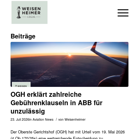
Beiträge
OGH erklärt zahlreiche
Gebührenklauseln in ABB für
unzulässig
/
23. Juli 2026
in
Aviation News
von
Weisenheimer
Der Oberste Gerichtshof (OGH) hat mit Urteil vom 19. Mai 2026
(
4 Ob 170/25s
) eine weitreichende Entscheidung zu