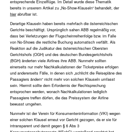
entsprechende Einzelflüge. Im Detail wurde diese Thematik
bereits in unserem Artikel zu „No-Show-Klauseln“ behandelt, der
hier
abrufbar ist.
Derartige Klauseln haben bereits mehrfach die österreichischen
Gerichte beschäftigt. Ursprünglich sahen ABB regelmäßig vor,
dass bei Verletzungen der Flugscheinreihenfolge bzw. im Falle
von No-Shows die restliche Buchung automatisch verfällt. Als
Reaktion auf die Judikatur des österreichischen Obersten
Gerichtshofs (OGH) und des deutschen Bundesgerichtshofs
(BGH) änderten viele Airlines ihre ABB. Nunmehr sollten
einerseits nur mehr Nachkalkulationen der Ticketpreise erfolgen
und andererseits Fälle, in denen sich „schlicht die Reisepläne des
Passagiers ändern“ nicht mehr von solchen Klauseln umfasst
sein. Hiermit sollte dem Erfordernis der Rechtsprechung
entsprochen werden, wonach Nachkalkulationen lediglich
Passagiere treffen dürfen, die das Preissystem der Airline
bewusst umgehen.
Nunmehr ist der Verein für Konsumenteninformation (VKI) wegen
einer solchen Klausel erneut vor Gericht gezogen, da er sie für
intransparent und damit gegen § 6 Abs 3
Konsumentenschutzgesetz (KSchG) verstoßend erachtet hat.