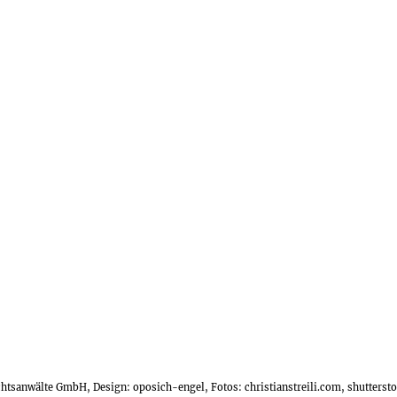
echtsanwälte GmbH, Design:
oposich-engel
, Fotos:
christianstreili.com
, shutters