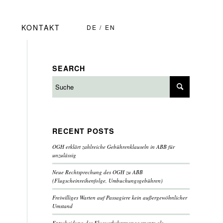
KONTAKT
DE
EN
SEARCH
RECENT POSTS
OGH erklärt zahlreiche Gebührenklauseln in ABB für
unzulässig
Neue Rechtsprechung des OGH zu ABB
(Flugscheinreihenfolge, Umbuchungsgebühren)
Freiwilliges Warten auf Passagiere kein außergewöhnlicher
Umstand
Entscheidung des Flugverkehrsmanagements als