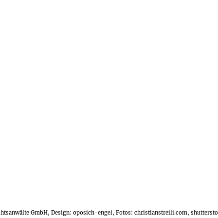
echtsanwälte GmbH, Design:
oposich-engel
, Fotos:
christianstreili.com
, shutters