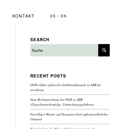
KONTAKT
DE
EN
SEARCH
RECENT POSTS
OGH erklärt zahlreiche Gebührenklauseln in ABB für
unzulässig
Neue Rechtsprechung des OGH zu ABB
(Flugscheinreihenfolge, Umbuchungsgebühren)
Freiwilliges Warten auf Passagiere kein außergewöhnlicher
Umstand
Entscheidung des Flugverkehrsmanagements als