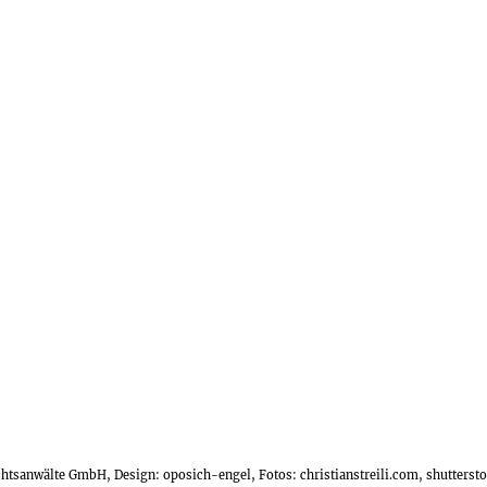
echtsanwälte GmbH, Design:
oposich-engel
, Fotos:
christianstreili.com
, shutters