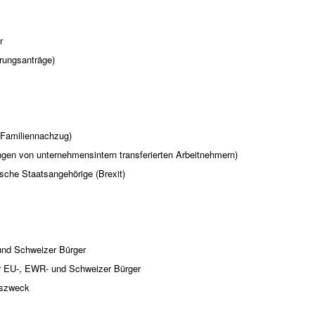
r
erungsanträge)
 (Familiennachzug)
ngen von unternehmensintern transferierten Arbeitnehmern)
tische Staatsangehörige (Brexit)
und Schweizer Bürger
ür EU-, EWR- und Schweizer Bürger
bszweck