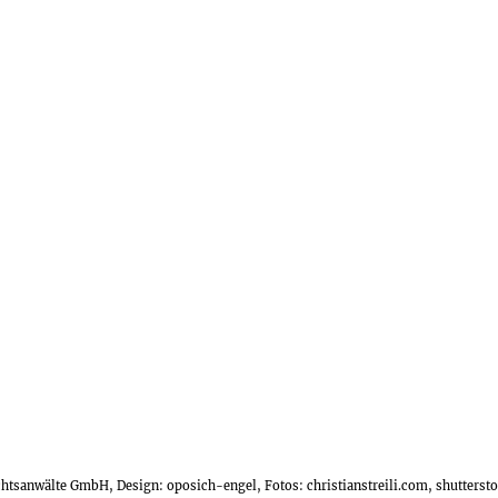
echtsanwälte GmbH, Design:
oposich-engel
, Fotos:
christianstreili.com
, shutters