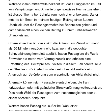
Während vielen mittlerweile bekannt ist, dass Fluggästen im Fall
von Verspätungen und Annullierungen gewisse Rechte zustehen,
ist dieses Thema bei Bahnfahrern noch eher unbekannt. Daher
möchte ich Ihnen in meinem heutigen Beitrag einen kurzen
Überblick über die Passagierrechte bei Bahnreisen geben und
damit vielleicht einen kleinen Beitrag zu Ihrem unbeschwerten
Urlaub leisten.
Sofern absehbar ist, dass sich die Ankunft am Zielort um mehr
als 60 Minuten verzögern wird bzw. wenn die gebuchte
Bahnverbindung komplett ausfällt, haben Passagiere die Wahl:
Entweder sie treten vom Vertrag zurück und erhalten eine
Erstattung des Ticketpreises. Sollten in diesem Fall bereits Teile
der Strecke zurückgelegt worden sein, besteht weiters ein
Anspruch auf Beförderung zum ursprünglichen Abfahrtsbahnhof.
Alternativ können sich Passagiere entscheiden, die Fahrt
fortzusetzen oder mit geänderter Streckenführung weiterzureisen.
Dies nach Wahl der Passagiere zum nächstmöglichen oder zu
einem späteren Zeitpunkt.
Weiters haben Passagiere -außer bei Wahl einer
Ticketkostenerstattung -Anspruch auf eine Entschädigung in