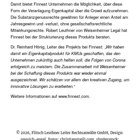
Damit bietet Finnest Unternehmen die Möglichkeit, über diese
Form der Veranlagung Eigenkapital über die Crowd aufzunehmen.
Die Substanzgenussrechte gewähren für Anleger einen Anteil am
Jahresgewinn und -verlust, ohne gesellschaftsrechtliche
Mitwirkungsrechte.
Robert Leuthner
von Weisenheimer Legal hat
Finnest bei der Strukturierung dieses Produkts beraten.
Dr. Reinhard Hönig, Leiter des Projekts bei Finnest: „
Wir haben
damit ein Eigenkapitalprodukt für KMUs geschaffen, das den
Unternehmen zukünftig auch helfen soll, die Folgen von Corona
erfolgreich zu meistern. Die Zusammenarbeit mit Weisenheimer
bei der Schaffung dieses Produkts war wieder einmal
ausgezeichnet. Wir schätzen vor allem den kreativen Zugang, um
innovative Lösungen zu erarbeiten.
“
Weitere Informationen auf
www.finnest.com
.
© 2026, Flitsch Leuthner Leiter Rechtsanwälte GmbH, Design:
oposich-engel
, Fotos:
christianstreili.com
, shutterstock;