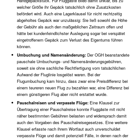
Handgepäckstück. Für Fluggäste blieb damit unklar, bis zu
welcher Größe ihr Gepäck tatsächlich ohne Zusatzkosten
befördert wird. Auch eine Lagerklausel für nicht rechtzeitig
abgeholtes Gepäck war unzulässig: Sie ließ sowohl die Höhe
der Gebühr als auch den maßgeblichen Zeitraum offen und
hätte bei kundenfeindlichster Auslegung sogar bei verspätet
eingetroffenem Gepäck zum Verlust des Eigentums führen
können.
Umbuchung und Namensänderung:
Der OGH beanstandete
pauschale Umbuchungs- und Namensänderungsgebühren,
soweit sie ohne sachliche Rechtfertigung vom tatsächlichen
Aufwand der Fluglinie losgelöst waren. Bei der
Flugumbuchung kam hinzu, dass zwar eine Preisdifferenz bei
einem teureren neuen Flug zu bezahlen war, eine Differenz bei
einem günstigeren Flug aber nicht erstattet wurde.
Pauschalreisen und verpasste Flüge:
Eine Klausel zur
Übertragung einer Pauschalreise konnte Fluggäste mit nicht
näher bestimmten Gebühren belasten und widersprach damit
auch den Vorgaben des Pauschalreisegesetzes. Eine weitere
Klausel erfasste nach ihrem Wortlaut auch unverschuldet
verpasste Flüge und damit potenziell Fälle, in denen nach der