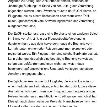
Angaben zu Abflug- und Ankunftszeit enthält, dennoch als
„bestätigte Buchung“ im Sinne von Art. 2 lit. g der Verordnung
angesehen werden kann. Zweitens musste der EuGH klären, ob
Fluggäste, die zu einem kostenlosen oder reduzierten Tarif
reisen, grundsätzlich vom Anwendungsbereich der Verordnung
ausgenommen sind.
Der EuGH stellte fest, dass eine Bordkarte einen „anderen Beleg“
im Sinne von Art. 2 lit. g der Fluggastrechte-Verordnung
darstellen kann, aus dem hervorgeht, dass die Buchung vom
Luftfahrtunternehmen oder Reiseunternehmen akzeptiert oder
registriert wurde. Ein Fluggast, der eine solche Bordkarte besitzt,
kann daher grundsätzlich eine bestätigte Buchung vorweisen,
sofern das Luftfahrtunternehmen nicht nachweist, dass
besondere, außergewöhnliche Umstände vorliegen, die dieser
Annahme entgegenstehen.
Bezüglich der Ausnahme für Fluggäste, die kostenlos oder zu
einem reduzierten Tarif reisen, entschied der EuGH, dass diese
Ausnahme nicht greift, wenn der Fluggast den Flugpreis an das
Reiseunternehmen zu marktüblichen Bedingungen entrichtet hat.
Dies gilt auch dann, wenn der Preis der Pauschalreise nicht vom
Fluggast selbst, sondern von einem Dritten an das