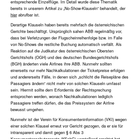
entsprechende Einzelflüge. Im Detail wurde diese Thematik
bereits in unserem Artikel zu „No-Show-Klauseln“ behandelt, der
hier
abrufbar ist.
Derartige Klauseln haben bereits mehrfach die österreichischen
Gerichte beschäftigt. Ursprünglich sahen ABB regelmäßig vor,
dass bei Verletzungen der Flugscheinreihenfolge bzw. im Falle
von No-Shows die restliche Buchung automatisch verfällt. Als
Reaktion auf die Judikatur des österreichischen Obersten
Gerichtshofs (OGH) und des deutschen Bundesgerichtshofs
(BGH) änderten viele Airlines ihre ABB. Nunmehr sollten
einerseits nur mehr Nachkalkulationen der Ticketpreise erfolgen
und andererseits Fälle, in denen sich „schlicht die Reisepläne des
Passagiers ändern“ nicht mehr von solchen Klauseln umfasst
sein. Hiermit sollte dem Erfordernis der Rechtsprechung
entsprochen werden, wonach Nachkalkulationen lediglich
Passagiere treffen dürfen, die das Preissystem der Airline
bewusst umgehen.
Nunmehr ist der Verein für Konsumenteninformation (VKI) wegen
einer solchen Klausel erneut vor Gericht gezogen, da er sie für
intransparent und damit gegen § 6 Abs 3
Konsumentenschutzgesetz (KSchG) verstoßend erachtet hat.