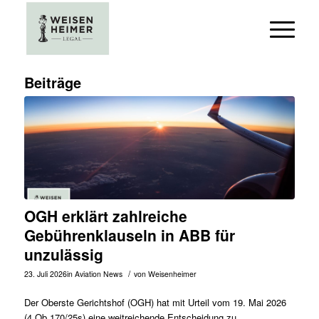
Beiträge
OGH erklärt zahlreiche
Gebührenklauseln in ABB für
unzulässig
/
23. Juli 2026
in
Aviation News
von
Weisenheimer
Der Oberste Gerichtshof (OGH) hat mit Urteil vom 19. Mai 2026
(
4 Ob 170/25s
) eine weitreichende Entscheidung zu