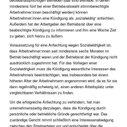
betriebsratspflichtigen Betrieben (das sind Betriebe, in denen
mindestens fünf bei einer Betriebsratswahl stimmberechtigte
Arbeitnehmer:innen beschäftigt werden) können
Arbeitnehmer:innen eine Kündigung als „sozialwidrig“ anfechten.
Außerdem hat der Arbeitgeber den Betriebsrat über eine
beabsichtigte Kündigung zu informieren und ihm eine Woche Zeit
zu geben, sich hierzu zu äußern.
Voraussetzung für eine Anfechtung wegen Sozialwidrigkeit ist,
dass Arbeitnehmer:innen seit mindestens sechs Monaten im
Betrieb beschäftigt waren und der Betriebsrat der Kündigung nicht
ausdrücklich zugestimmt hat. Für das Vorliegen einer
Sozialwidrigkeit muss die Kündigung wesentliche Interessen des
Arbeitnehmers beeinträchtigen, was insbesondere bei einem
höheren Alter der Arbeitnehmerin angenommen wird, da es für sie
dann regelmäßig schwierig ist, einen anderen Arbeitsplatz unter
vergleichbaren Verhältnissen zu finden.
Um die erfolgreiche Anfechtung zu verhindern, hat man
unternehmensseitig darzulegen, dass die Kündigung durch
persönliche oder betriebliche Gründe gerechtfertigt war. Das
zuständige Gericht nimmt schließlich eine Interessenabwägung
zwischen den Streitparteien vor und entscheidet über die