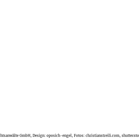
echtsanwälte GmbH, Design:
oposich-engel
, Fotos:
christianstreili.com
, shutters