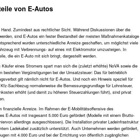
teile von E-Autos
er Hand. Zumindest aus rechtlicher Sicht. Während Diskussionen über die
t werden, sind E-Autos ein fester Bestandteil der meisten Maßnahmenkataloge
prechend wurden unterschiedliche Anreize geschaffen, um möglichst viele
zeug mit Verbrennungs- auf eines mit Elektromotor umzusteigen. In
le, die ein E-Auto mit sich bringt, dargestellt werden.
s Käufer eines Stromers spart man sich die (zuletzt erhöhte) NoVA sowie die
 bestehen Vergünstigungen bei der Umsatzsteuer: Das für betrieblich
verbot gilt nämlich nicht für E-Autos. Und noch ein Hinweis speziell für
 Kfz-Sachbezug normalerweise die Bemessungsgrundlage für Lohnsteuer,
kosten erhöht (und damit zu höheren Steuerzahlungen führt), sind privat
en.
 finanzielle Anreize. Im Rahmen der E-Mobilitätsoffensive des
nes E-Autos mit insgesamt 5.000 Euro gefördert (Modelle mit einem Brutto-
iervon allerdings ausgeschlossen). Die Installation privater Ladeinfrastruktur
gentem Ladekabel zusätzlich unterstützt. Auch Unternehmen werden gefördert,
ugen mit 4.000 Euro und bei der Errichtung von öffentlich zugänglichen