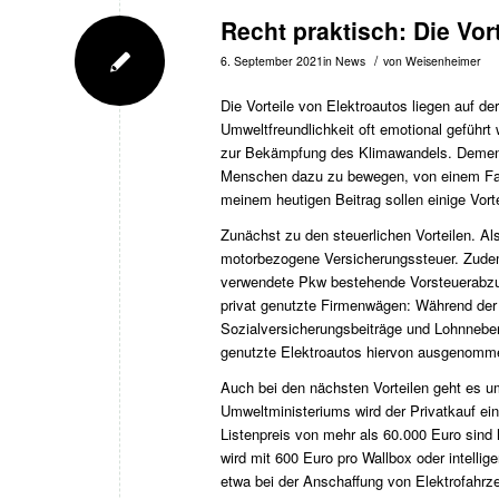
Recht praktisch: Die Vor
/
6. September 2021
in
News
von
Weisenheimer
Die Vorteile von Elektroautos liegen auf d
Umweltfreundlichkeit oft emotional geführ
zur Bekämpfung des Klimawandels. Dements
Menschen dazu zu bewegen, von einem Fahr
meinem heutigen Beitrag sollen einige Vortei
Zunächst zu den steuerlichen Vorteilen. Al
motorbezogene Versicherungssteuer. Zudem
verwendete Pkw bestehende Vorsteuerabzugs
privat genutzte Firmenwägen: Während der
Sozialversicherungsbeiträge und Lohnneben
genutzte Elektroautos hiervon ausgenomm
Auch bei den nächsten Vorteilen geht es um
Umweltministeriums wird der Privatkauf ei
Listenpreis von mehr als 60.000 Euro sind h
wird mit 600 Euro pro Wallbox oder intelli
etwa bei der Anschaffung von Elektrofahrze