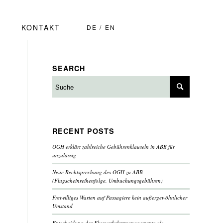
KONTAKT
DE
EN
SEARCH
RECENT POSTS
OGH erklärt zahlreiche Gebührenklauseln in ABB für
unzulässig
Neue Rechtsprechung des OGH zu ABB
(Flugscheinreihenfolge, Umbuchungsgebühren)
Freiwilliges Warten auf Passagiere kein außergewöhnlicher
Umstand
Entscheidung des Flugverkehrsmanagements als