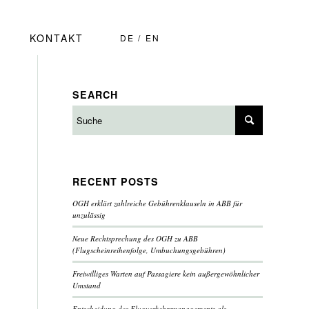
KONTAKT
DE
EN
SEARCH
RECENT POSTS
OGH erklärt zahlreiche Gebührenklauseln in ABB für
unzulässig
Neue Rechtsprechung des OGH zu ABB
(Flugscheinreihenfolge, Umbuchungsgebühren)
Freiwilliges Warten auf Passagiere kein außergewöhnlicher
Umstand
Entscheidung des Flugverkehrsmanagements als