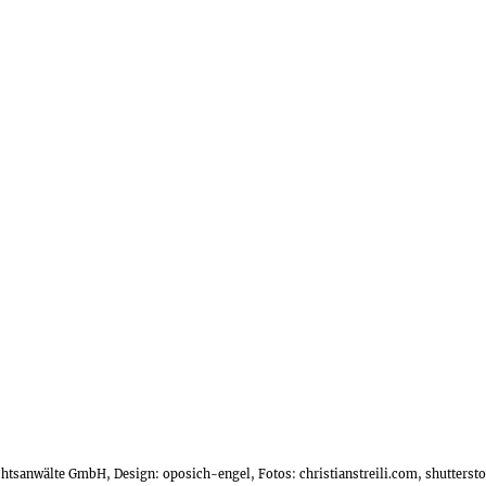
echtsanwälte GmbH, Design:
oposich-engel
, Fotos:
christianstreili.com
, shutters