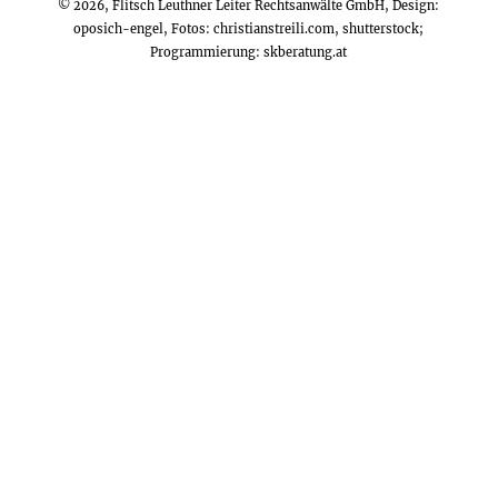
© 2026, Flitsch Leuthner Leiter Rechtsanwälte GmbH, Design:
oposich-engel
, Fotos:
christianstreili.com
, shutterstock;
Programmierung:
skberatung.at