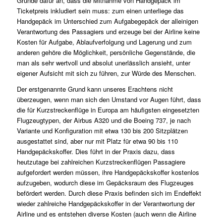
Gründe dafür an, dass die Mitnahme von Handgepäck im
Ticketpreis inkludiert sein muss: zum einen unterliege das
Handgepäck im Unterschied zum Aufgabegepäck der alleinigen
Verantwortung des Passagiers und erzeuge bei der Airline keine
Kosten für Aufgabe, Ablaufverfolgung und Lagerung und zum
anderen gehöre die Möglichkeit, persönliche Gegenstände, die
man als sehr wertvoll und absolut unerlässlich ansieht, unter
eigener Aufsicht mit sich zu führen, zur Würde des Menschen.
Der erstgenannte Grund kann unseres Erachtens nicht
überzeugen, wenn man sich den Umstand vor Augen führt, dass
die für Kurzstreckenflüge in Europa am häufigsten eingesetzten
Flugzeugtypen, der Airbus A320 und die Boeing 737, je nach
Variante und Konfiguration mit etwa 130 bis 200 Sitzplätzen
ausgestattet sind, aber nur mit Platz für etwa 90 bis 110
Handgepäckskoffer. Dies führt in der Praxis dazu, dass
heutzutage bei zahlreichen Kurzstreckenflügen Passagiere
aufgefordert werden müssen, ihre Handgepäckskoffer kostenlos
aufzugeben, wodurch diese im Gepäcksraum des Flugzeuges
befördert werden. Durch diese Praxis befinden sich im Endeffekt
wieder zahlreiche Handgepäckskoffer in der Verantwortung der
Airline und es entstehen diverse Kosten (auch wenn die Airline