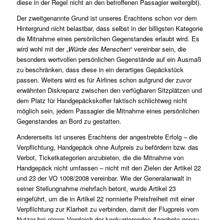
diese in der Regel nicht an den betroffenen Passagier weitergibt).
Der zweitgenannte Grund ist unseres Erachtens schon vor dem
Hintergrund nicht belastbar, dass selbst in der billigsten Kategorie
die Mitnahme eines persönlichen Gegenstandes erlaubt wird. Es
wird wohl mit der „
Würde des Menschen
“ vereinbar sein, die
besonders wertvollen persönlichen Gegenstände auf ein Ausmaß
zu beschränken, dass diese in ein derartiges Gepäckstück
passen. Weiters wird es für Airlines schon aufgrund der zuvor
erwähnten Diskrepanz zwischen den verfügbaren Sitzplätzen und
dem Platz für Handgepäckskoffer faktisch schlichtweg nicht
möglich sein, jedem Passagier die Mitnahme eines persönlichen
Gegenstandes an Bord zu gestatten.
Andererseits ist unseres Erachtens der angestrebte Erfolg – die
Verpflichtung, Handgepäck ohne Aufpreis zu befördern bzw. das
Verbot, Ticketkategorien anzubieten, die die Mitnahme von
Handgepäck nicht umfassen – nicht mit den Zielen der Artikel 22
und 23 der VO 1008/2008 vereinbar. Wie der Generalanwalt in
seiner Stellungnahme mehrfach betont, wurde Artikel 23
eingeführt, um die in Artikel 22 normierte Preisfreiheit mit einer
Verpflichtung zur Klarheit zu verbinden, damit der Flugpreis vom
Nutzer bei einem Vergleich der konkurrierenden Angebote genau