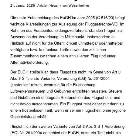
/
21. Januar 2025
in
Aviation News
von
Weisenheimer
Die erste Entscheidung des EuGH im Jahr 2025 (
C-516/23
) bringt
wichtige Klarstellungen zur Auslegung der Fluggastrechte-VO. Im
Rahmen des Vorabentscheidungsverfahrens standen Fragen zur
Anwendung der Verordnung im Mittelpunkt, insbesondere in
Hinblick auf nicht für die Öffentlichkeit unmittelbar oder mittelbar
verfügbare bzw. kostenlose Tarife sowie den zeitlichen
Zusammenhang zwischen einem annullierten Flug und einer
Alternativbeförderung.
Der EuGH stellte klar, dass Fluggäste nicht im Sinne von Art 3
Abs 3 S 1, erste Variante, Verordnung (EG) Nr. 261/2004
„kostenlos“ reisen, wenn sie für die Flugbuchung
Luftverkehrssteuern und Gebühren entrichten mussten. Steuern
und Gebühren sind integrale Bestandteile des Flugscheins und
nicht davon ausgenommen. Ein Fluggast reist daher nur dann zu
einem kostenlosen Tarif, wenn er seinen Flugschein ohne jegliche
Gegenleistung erhält.
Hinsichtlich der zweiten Variante von Art 3 Abs 3 S 1 Verordnung
(EG) Nr. 261/2004 entschied der EuGH, dass ein Tarif nicht als