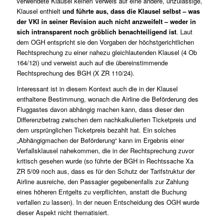
verwendete Klausel keinen Verweis auf eine andere, unzulässige,
Klausel enthielt
und führte aus, dass die Klausel selbst – was
der VKI in seiner Revision auch nicht anzweifelt – weder in
sich intransparent noch gröblich benachteiligend ist
. Laut
dem OGH entspricht sie den Vorgaben der höchstgerichtlichen
Rechtsprechung zu einer nahezu gleichlautenden Klausel (
4 Ob
164/12i
) und verweist auch auf die übereinstimmende
Rechtsprechung des BGH (
X ZR 110/24
).
Interessant ist in diesem Kontext auch die in der Klausel
enthaltene Bestimmung, wonach die Airline die Beförderung des
Fluggastes davon abhängig machen kann, dass dieser den
Differenzbetrag zwischen dem nachkalkulierten Ticketpreis und
dem ursprünglichen Ticketpreis bezahlt hat. Ein solches
„Abhängigmachen der Beförderung“ kann im Ergebnis einer
Verfallsklausel nahekommen, die in der Rechtsprechung zuvor
kritisch gesehen wurde (so führte der BGH in Rechtssache
Xa
ZR 5/09
noch aus, dass es für den Schutz der Tarifstruktur der
Airline ausreiche, den Passagier gegebenenfalls zur Zahlung
eines höheren Entgelts zu verpflichten, anstatt die Buchung
verfallen zu lassen). In der neuen Entscheidung des OGH wurde
dieser Aspekt nicht thematisiert.