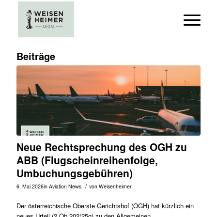
Beiträge
Neue Rechtsprechung des OGH zu
ABB (Flugscheinreihenfolge,
Umbuchungsgebühren)
/
6. Mai 2026
in
Aviation News
von
Weisenheimer
Der österreichische Oberste Gerichtshof (OGH) hat kürzlich ein
neues Urteil (
2 Ob 202/25g
) zu den Allgemeinen