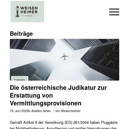
Beiträge
Die österreichische Judikatur zur
Erstattung von
Vermittlungsprovisionen
/
19. Juni 2023
in
Aviation News
von
Weisenheimer
Gemäß Artikel 8 der
Verordnung (EG) 261/2004
haben Fluggäste
bei Nichtbeförderung, Annullierung und großer Verspätungen das