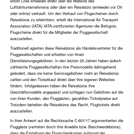
erster Linie entweder direkt über die Website des
Luftfahrtunternehmens oder über ein Reisebüro (entweder vor Ort
oder online) verkauft. Um den Verkauf von Flugscheinen durch
Reisebüros zu erleichtern, erteilt die International Air Transport
Association (IATA) IATA-zertifizierten Agenturen die Befugnis,
Flugscheine direkt für die Mitglieder der Fluggesellschaft
auszustellen.
Traditionell agierten diese Reisebüros als Handelsvertreter für die
Fluggesellschaften und erhielten von ihnen
Dienstleistungsgebühren. In den letzten 20 Jahren haben jedoch
zahlreiche Fluggesellschaften ihre Preismodelle dahingehend
geändert, dass sie keine Servicegebühren mehr an Reisebüros
zahlen und den Ticketkauf direkt über ihre eigenen Websites
fördern. Infolgedessen haben die Reisebüros ihre
Geschäftsmodelle angepasst und schlagen nun Gebühren auf die
von ihren Kunden, den Fluggästen, gezahlten Ticketpreise auf.
Trotzdem behalten die Reisebüros das Recht, Flugtickets direkt
auszustellen.
In ihrer Antwort auf die Rechtssache C-601/17 argumentierten die
Fluggäste (vertreten durch ihre Anwälte bzw. Beschwerdebüros),
dass die Erstattung der Flugscheinkosten aufgrund der