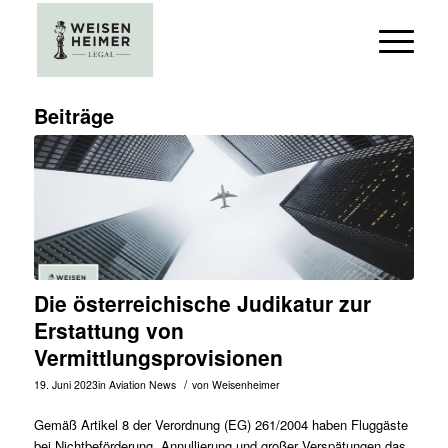
Beiträge
Die österreichische Judikatur zur
Erstattung von
Vermittlungsprovisionen
/
19. Juni 2023
in
Aviation News
von
Weisenheimer
Gemäß Artikel 8 der
Verordnung (EG) 261/2004
haben Fluggäste
bei Nichtbeförderung, Annullierung und großer Verspätungen das