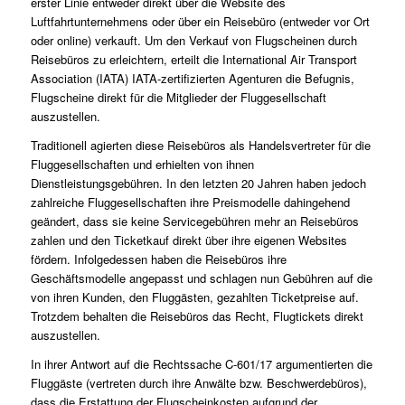
erster Linie entweder direkt über die Website des
Luftfahrtunternehmens oder über ein Reisebüro (entweder vor Ort
oder online) verkauft. Um den Verkauf von Flugscheinen durch
Reisebüros zu erleichtern, erteilt die International Air Transport
Association (IATA) IATA-zertifizierten Agenturen die Befugnis,
Flugscheine direkt für die Mitglieder der Fluggesellschaft
auszustellen.
Traditionell agierten diese Reisebüros als Handelsvertreter für die
Fluggesellschaften und erhielten von ihnen
Dienstleistungsgebühren. In den letzten 20 Jahren haben jedoch
zahlreiche Fluggesellschaften ihre Preismodelle dahingehend
geändert, dass sie keine Servicegebühren mehr an Reisebüros
zahlen und den Ticketkauf direkt über ihre eigenen Websites
fördern. Infolgedessen haben die Reisebüros ihre
Geschäftsmodelle angepasst und schlagen nun Gebühren auf die
von ihren Kunden, den Fluggästen, gezahlten Ticketpreise auf.
Trotzdem behalten die Reisebüros das Recht, Flugtickets direkt
auszustellen.
In ihrer Antwort auf die Rechtssache C-601/17 argumentierten die
Fluggäste (vertreten durch ihre Anwälte bzw. Beschwerdebüros),
dass die Erstattung der Flugscheinkosten aufgrund der