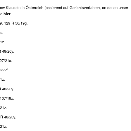
ow-Klauseln in Österreich (basierend auf Gerichtsverfahren, an denen unser
Sie
hier
.
9, 129 R 56/19g.
s.
1z.
 48/20y.
27/21a.
/22f.
1z.
 48/20y.
107/19x.
21z.
R 48/20y.
21z.