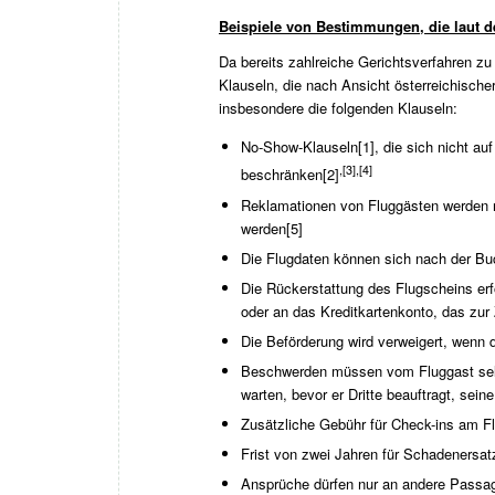
Beispiele von Bestimmungen, die laut d
Da bereits zahlreiche Gerichtsverfahren z
Klauseln, die nach Ansicht österreichisch
insbesondere die folgenden Klauseln:
No-Show-Klauseln
[1]
, die sich nicht a
,
[3]
,
[4]
beschränken
[2]
Reklamationen von Fluggästen werden nu
werden
[5]
Die Flugdaten können sich nach der Bu
Die Rückerstattung des Flugscheins erf
oder an das Kreditkartenkonto, das zur
Die Beförderung wird verweigert, wenn 
Beschwerden müssen vom Fluggast selb
warten, bevor er Dritte beauftragt, se
Zusätzliche Gebühr für Check-ins am Fl
Frist von zwei Jahren für Schadenersat
Ansprüche dürfen nur an andere Passag