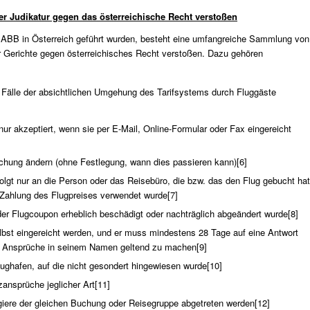
er Judikatur gegen das österreichische Recht verstoßen
u ABB in Österreich geführt wurden, besteht eine umfangreiche Sammlung von
er Gerichte gegen österreichisches Recht verstoßen. Dazu gehören
uf Fälle der absichtlichen Umgehung des Tarifsystems durch Fluggäste
r akzeptiert, wenn sie per E-Mail, Online-Formular oder Fax eingereicht
chung ändern (ohne Festlegung, wann dies passieren kann)
[6]
olgt nur an die Person oder das Reisebüro, die bzw. das den Flug gebucht hat
 Zahlung des Flugpreises verwendet wurde
[7]
der Flugcoupon erheblich beschädigt oder nachträglich abgeändert wurde
[8]
st eingereicht werden, und er muss mindestens 28 Tage auf eine Antwort
ine Ansprüche in seinem Namen geltend zu machen
[9]
ughafen, auf die nicht gesondert hingewiesen wurde
[10]
zansprüche jeglicher Art
[11]
iere der gleichen Buchung oder Reisegruppe abgetreten werden
[12]