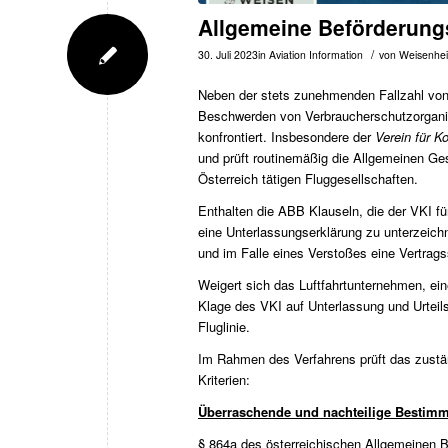
Allgemeine Beförderung
/
30. Juli 2023
in
Aviation Information
von
Weisenhe
Neben der stets zunehmenden Fallzahl von 
Beschwerden von Verbraucherschutzorganis
konfrontiert. Insbesondere der
Verein für 
und prüft routinemäßig die Allgemeinen G
Österreich tätigen Fluggesellschaften.
Enthalten die ABB Klauseln, die der VKI für 
eine Unterlassungserklärung zu unterzeichn
und im Falle eines Verstoßes eine Vertrags
Weigert sich das Luftfahrtunternehmen, ein
Klage des VKI auf Unterlassung und Urteils
Fluglinie.
Im Rahmen des Verfahrens prüft das zustä
Kriterien:
Überraschende und nachteilige Bestim
§ 864a des österreichischen Allgemeinen 