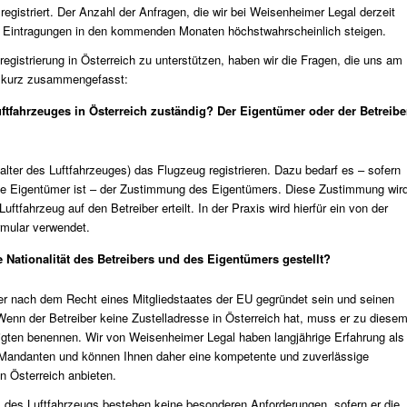
egistriert. Der Anzahl der Anfragen, die wir bei Weisenheimer Legal derzeit
 der Eintragungen in den kommenden Monaten höchstwahrscheinlich steigen.
registrierung in Österreich zu unterstützen, haben wir die Fragen, die uns am
A kurz zusammengefasst:
Luftfahrzeuges in Österreich zuständig? Der Eigentümer oder der Betreibe
alter des Luftfahrzeuges) das Flugzeug registrieren. Dazu bedarf es – sofern
liche Eigentümer ist – der Zustimmung des Eigentümers. Diese Zustimmung wir
ftfahrzeug auf den Betreiber erteilt. In der Praxis wird hierfür ein von der
rmular verwendet.
Nationalität des Betreibers und des Eigentümers gestellt?
er nach dem Recht eines Mitgliedstaates der EU gegründet sein und seinen
Wenn der Betreiber keine Zustelladresse in Österreich hat, muss er zu diese
tigten benennen.
Wir von Weisenheimer Legal
haben langjährige Erfahrung als
n Mandanten und können Ihnen daher eine kompetente und zuverlässige
in Österreich anbieten.
s des Luftfahrzeugs bestehen keine besonderen Anforderungen, sofern er die